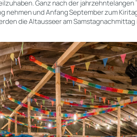
eilzuhaben. Ganz nach der jahrzehntelangen 
g nehmen und Anfang September zum Kiritagsb
werden die Altausseer am Samstagnachmittag 