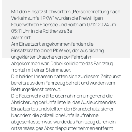
Mit den Einsatzstichwörtern „Personenrettung nach
Verkehrsunfall PKW“ wurden die Freiwilligen
Feuerwehren Ebensee und Roith am 07.12.2024 um
05:11 Uhr in die Roitherstraße
alarmiert.
Am Einsatzort angekommen fanden die
Einsatzkräfte einen PKW vor, der aus bislang
ungeklärter Ursache von der Fahrbahn
abgekommen war. Dabei kollidierte das Fahrzeug
frontal mit einer Steinmauer.
Die beiden Insassen hatten sich zu diesem Zeitpunkt
bereits aus dem Fahrzeug befreit und wurden vom
Rettungsdienst betreut.
Die Feuerwehrkräfte übernahmen umgehend die
Absicherung der Unfallstelle, das Ausleuchten des
Einsatzortes und stellten den Brandschutz sicher.
Nachdem die polizeiliche Unfallaufnahme
abgeschlossen war, wurde das Fahrzeug durch ein
ortsansässiges Abschleppunternehmen entfernt