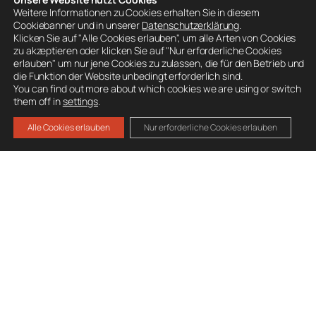
Weitere Informationen zu Cookies erhalten Sie in diesem
Wetter Feuerkogel
Cookiebanner und in unserer
Datenschutzerklärung
.
Klicken Sie auf "Alle Cookies erlauben", um alle Arten von Cookies
zu akzeptieren oder klicken Sie auf "Nur erforderliche Cookies
erlauben" um nur jene Cookies zu zulassen, die für den Betrieb und
die Funktion der Website unbedingt erforderlich sind.
You can find out more about which cookies we are using or switch
BESUCHE AUCH
them off in
settings
.
Ausrüstung
Alle Cookies erlauben
Nur erforderliche Cookies erlauben
Mitglied werden
Spenden
Datenschutz
Impressum