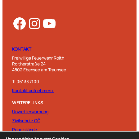
Facebook
Instagram
YouTube
KONTAKT
Freiwillige Feuerwehr Roith
Roitherstraße 24
4802 Ebensee am Traunsee
T: 06133 7100
Kontakt aufnehmen>
WEITERE LINKS
Unwetterwarnung
Zivilschutz OÖ
Pegelstände
Kachelmann-Wetter
Unsere Website nutzt Cookies