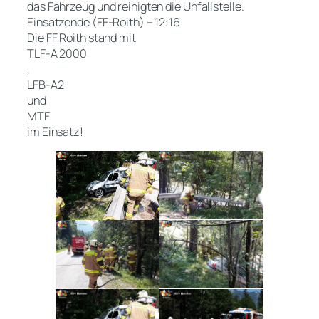
das Fahrzeug und reinigten die Unfallstelle.
Einsatzende (FF-Roith) – 12:16
Die FF Roith stand mit
TLF-A 2000
,
LFB-A2
und
MTF
im Einsatz!