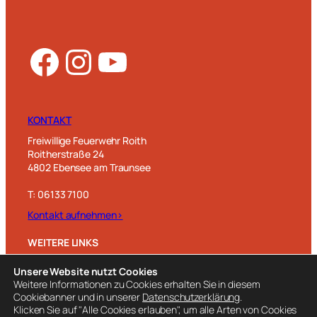
Facebook
Instagram
YouTube
KONTAKT
Freiwillige Feuerwehr Roith
Roitherstraße 24
4802 Ebensee am Traunsee
T: 06133 7100
Kontakt aufnehmen>
WEITERE LINKS
Unwetterwarnung
Unsere Website nutzt Cookies
Zivilschutz OÖ
Weitere Informationen zu Cookies erhalten Sie in diesem
Cookiebanner und in unserer
Datenschutzerklärung
.
Pegelstände
Klicken Sie auf "Alle Cookies erlauben", um alle Arten von Cookies