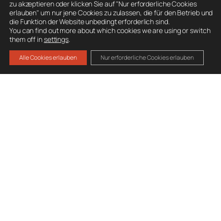
zu akzeptieren oder klicken Sie auf "Nur erforderliche Cookies
Kachelmann-Wetter
erlauben" um nur jene Cookies zu zulassen, die für den Betrieb und
Wetter Feuerkogel
die Funktion der Website unbedingt erforderlich sind.
You can find out more about which cookies we are using or switch
them off in
settings
.
Alle Cookies erlauben
Nur erforderliche Cookies erlauben
BESUCHE AUCH
Ausrüstung
Mitglied werden
Spenden
Datenschutz
Impressum