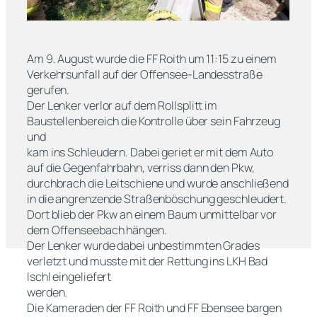
Am 9. August wurde die FF Roith um 11:15 zu einem
Verkehrsunfall auf der Offensee-Landesstraße
gerufen.
Der Lenker verlor auf dem Rollsplitt im
Baustellenbereich die Kontrolle über sein Fahrzeug
und
kam ins Schleudern. Dabei geriet er mit dem Auto
auf die Gegenfahrbahn, verriss dann den Pkw,
durchbrach die Leitschiene und wurde anschließend
in die angrenzende Straßenböschung geschleudert.
Dort blieb der Pkw an einem Baum unmittelbar vor
dem Offenseebach hängen.
Der Lenker wurde dabei unbestimmten Grades
verletzt und musste mit der Rettung ins LKH Bad
Ischl eingeliefert
werden.
Die Kameraden der FF Roith und FF Ebensee bargen