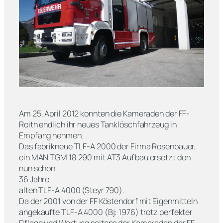
Am 25. April 2012 konnten die Kameraden der FF-
Roith endlich ihr neues Tanklöschfahrzeug in
Empfang nehmen.
Das fabrikneue TLF-A 2000 der Firma Rosenbauer,
ein MAN TGM 18.290 mit AT3 Aufbau ersetzt den
nun schon
36 Jahre
alten TLF-A 4000 (Steyr 790).
Da der 2001 von der FF Köstendorf mit Eigenmitteln
angekaufte TLF-A 4000 (Bj: 1976) trotz perfekter