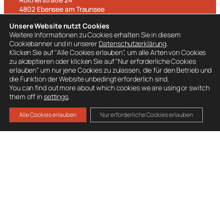
4802 Ebensee am Traunsee
Unsere Website nutzt Cookies
T: 06133 7100
Weitere Informationen zu Cookies erhalten Sie in diesem
Kontakt aufnehmen>
Cookiebanner und in unserer
Datenschutzerklärung
.
Klicken Sie auf "Alle Cookies erlauben", um alle Arten von Cookies
zu akzeptieren oder klicken Sie auf "Nur erforderliche Cookies
WEITERE LINKS
erlauben" um nur jene Cookies zu zulassen, die für den Betrieb und
Unwetterwarnung
die Funktion der Website unbedingt erforderlich sind.
You can find out more about which cookies we are using or switch
Zivilschutz OÖ
them off in
settings
.
Pegelstände
Alle Cookies erlauben
Nur erforderliche Cookies erlauben
Kachelmann-Wetter
Wetter Feuerkogel
BESUCHE AUCH
Ausrüstung
Mitglied werden