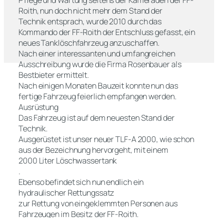
Pflege und Wartung seitens der Kameraden der FF-
Roith, nun doch nicht mehr dem Stand der
Technik entsprach, wurde 2010 durch das
Kommando der FF-Roith der Entschluss gefasst, ein
neues Tanklöschfahrzeug anzuschaffen.
Nach einer interessanten und umfangreichen
Ausschreibung wurde die Firma Rosenbauer als
Bestbieter ermittelt.
Nach einigen Monaten Bauzeit konnte nun das
fertige Fahrzeug feierlich empfangen werden.
Ausrüstung
Das Fahrzeug ist auf dem neuesten Stand der
Technik.
Ausgerüstet ist unser neuer TLF-A 2000, wie schon
aus der Bezeichnung hervorgeht, mit einem
2000 Liter Löschwassertank
.
Ebenso befindet sich nun endlich ein
hydraulischer Rettungssatz
zur Rettung von eingeklemmten Personen aus
Fahrzeugen im Besitz der FF-Roith.