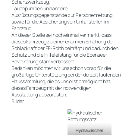
Schanzwerkzeug,
Tauchpumpen und andere
Ausrüstungsgegenstände zur Personenrettung
sowie für die Absicherung von Unfallstellen im
Fahrzeug.
An dieser Stelle sei noch einmal vermerkt, dass
dieses Fahrzeug zu einer enormen Erhöhung der
Schlagkraft der FF-Roith beiträgt und dadurch den
Schutz und die Hilfeleistung für die Ebenseer
Bevölkerung stark verbessert.
Bedanken möchten wir uns schon vorab für die
großartige Unterstützung bei der derzeit laufenden
Haussammlung, die es uns erst ermöglicht hat,
dieses Fahrzeug mit der notwendigen
Ausstattung auszurüsten.
Bilder
Hydraulischer