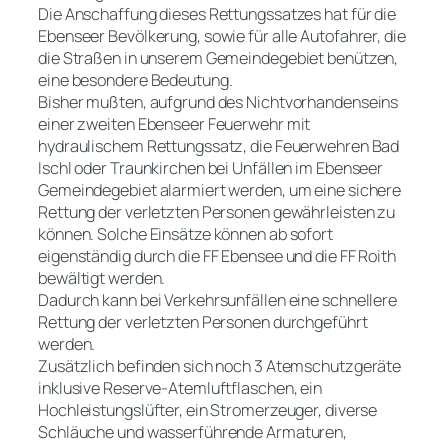
Die Anschaffung dieses Rettungssatzes hat für die
Ebenseer Bevölkerung, sowie für alle Autofahrer, die
die Straßen in unserem Gemeindegebiet benützen,
eine besondere Bedeutung.
Bisher mußten, aufgrund des Nichtvorhandenseins
einer zweiten Ebenseer Feuerwehr mit
hydraulischem Rettungssatz, die Feuerwehren Bad
Ischl oder Traunkirchen bei Unfällen im Ebenseer
Gemeindegebiet alarmiert werden, um eine sichere
Rettung der verletzten Personen gewährleisten zu
können. Solche Einsätze können ab sofort
eigenständig durch die FF Ebensee und die FF Roith
bewältigt werden.
Dadurch kann bei Verkehrsunfällen eine schnellere
Rettung der verletzten Personen durchgeführt
werden.
Zusätzlich befinden sich noch 3 Atemschutzgeräte
inklusive Reserve-Atemluftflaschen, ein
Hochleistungslüfter, ein Stromerzeuger, diverse
Schläuche und wasserführende Armaturen,