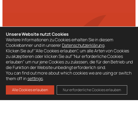
BESUCHE AUCH
Unsere Website nutzt Cookies
Ausrüstung
Weitere Informationen zu Cookies erhalten Sie in diesem
Cookiebanner und in unserer
Datenschutzerklärung
.
Mitglied werden
Klicken Sie auf "Alle Cookies erlauben", um alle Arten von Cookies
Spenden
zu akzeptieren oder klicken Sie auf "Nur erforderliche Cookies
erlauben" um nur jene Cookies zu zulassen, die für den Betrieb und
die Funktion der Website unbedingt erforderlich sind.
You can find out more about which cookies we are using or switch
them off in
settings
.
Alle Cookies erlauben
Nur erforderliche Cookies erlauben
Datenschutz
Impressum