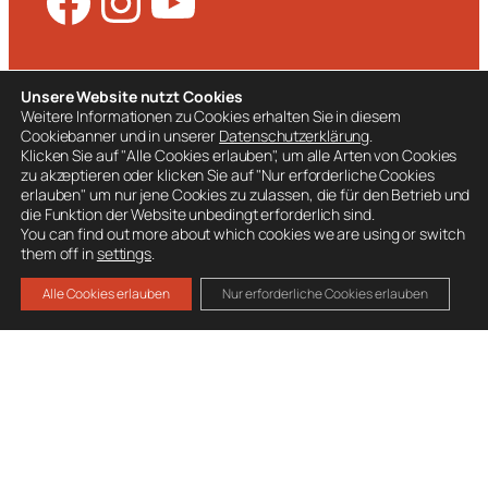
Facebook
Instagram
YouTube
KONTAKT
Unsere Website nutzt Cookies
Weitere Informationen zu Cookies erhalten Sie in diesem
Freiwillige Feuerwehr Roith
Cookiebanner und in unserer
Datenschutzerklärung
.
Roitherstraße 24
Klicken Sie auf "Alle Cookies erlauben", um alle Arten von Cookies
4802 Ebensee am Traunsee
zu akzeptieren oder klicken Sie auf "Nur erforderliche Cookies
erlauben" um nur jene Cookies zu zulassen, die für den Betrieb und
T: 06133 7100
die Funktion der Website unbedingt erforderlich sind.
You can find out more about which cookies we are using or switch
Kontakt aufnehmen>
them off in
settings
.
WEITERE LINKS
Alle Cookies erlauben
Nur erforderliche Cookies erlauben
Unwetterwarnung
Zivilschutz OÖ
Pegelstände
Kachelmann-Wetter
Wetter Feuerkogel