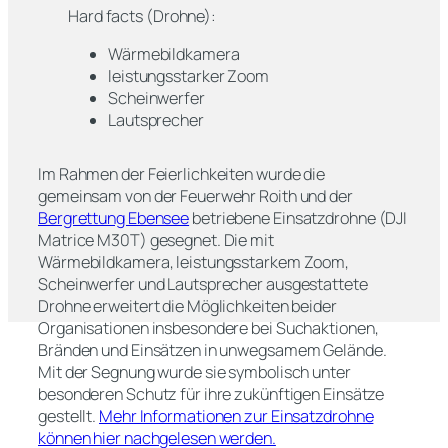
Hard facts (Drohne):
Wärmebildkamera
leistungsstarker Zoom
Scheinwerfer
Lautsprecher
Im Rahmen der Feierlichkeiten wurde die
gemeinsam von der Feuerwehr Roith und der
Bergrettung Ebensee
betriebene Einsatzdrohne (DJI
Matrice M30T) gesegnet. Die mit
Wärmebildkamera, leistungsstarkem Zoom,
Scheinwerfer und Lautsprecher ausgestattete
Drohne erweitert die Möglichkeiten beider
Organisationen insbesondere bei Suchaktionen,
Bränden und Einsätzen in unwegsamem Gelände.
Mit der Segnung wurde sie symbolisch unter
besonderen Schutz für ihre zukünftigen Einsätze
gestellt.
Mehr Informationen zur Einsatzdrohne
können hier nachgelesen werden.