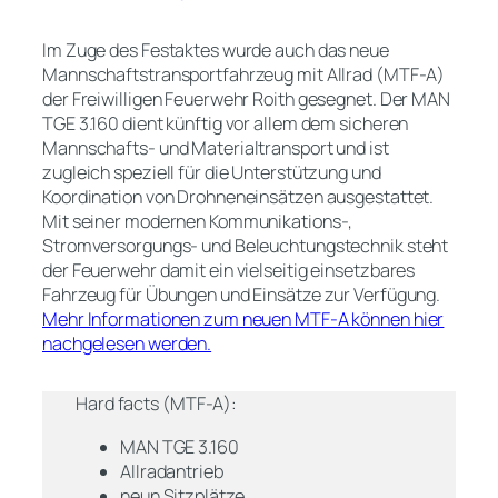
Im Zuge des Festaktes wurde auch das neue
Mannschaftstransportfahrzeug mit Allrad (MTF-A)
der Freiwilligen Feuerwehr Roith gesegnet. Der MAN
TGE 3.160 dient künftig vor allem dem sicheren
Mannschafts- und Materialtransport und ist
zugleich speziell für die Unterstützung und
Koordination von Drohneneinsätzen ausgestattet.
Mit seiner modernen Kommunikations-,
Stromversorgungs- und Beleuchtungstechnik steht
der Feuerwehr damit ein vielseitig einsetzbares
Fahrzeug für Übungen und Einsätze zur Verfügung.
Mehr Informationen zum neuen MTF-A können hier
nachgelesen werden.
Hard facts (MTF-A):
MAN TGE 3.160
Allradantrieb
neun Sitzplätze