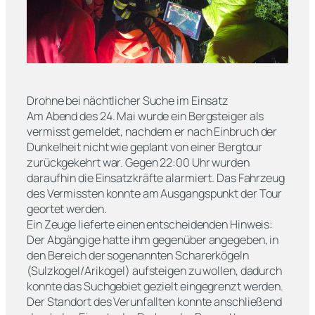
Drohne bei nächtlicher Suche im Einsatz
Am Abend des 24. Mai wurde ein Bergsteiger als
vermisst gemeldet, nachdem er nach Einbruch der
Dunkelheit nicht wie geplant von einer Bergtour
zurückgekehrt war. Gegen 22:00 Uhr wurden
daraufhin die Einsatzkräfte alarmiert. Das Fahrzeug
des Vermissten konnte am Ausgangspunkt der Tour
geortet werden.
Ein Zeuge lieferte einen entscheidenden Hinweis:
Der Abgängige hatte ihm gegenüber angegeben, in
den Bereich der sogenannten Scharerkögeln
(Sulzkogel/Arikogel) aufsteigen zu wollen, dadurch
konnte das Suchgebiet gezielt eingegrenzt werden.
Der Standort des Verunfallten konnte anschließend