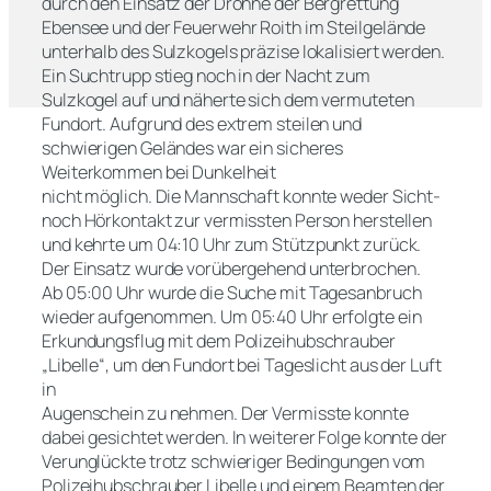
durch den Einsatz der Drohne der Bergrettung
Ebensee und der Feuerwehr Roith im Steilgelände
unterhalb des Sulzkogels präzise lokalisiert werden.
Ein Suchtrupp stieg noch in der Nacht zum
Sulzkogel auf und näherte sich dem vermuteten
Fundort. Aufgrund des extrem steilen und
schwierigen Geländes war ein sicheres
Weiterkommen bei Dunkelheit
nicht möglich. Die Mannschaft konnte weder Sicht-
noch Hörkontakt zur vermissten Person herstellen
und kehrte um 04:10 Uhr zum Stützpunkt zurück.
Der Einsatz wurde vorübergehend unterbrochen.
Ab 05:00 Uhr wurde die Suche mit Tagesanbruch
wieder aufgenommen. Um 05:40 Uhr erfolgte ein
Erkundungsflug mit dem Polizeihubschrauber
„Libelle“, um den Fundort bei Tageslicht aus der Luft
in
Augenschein zu nehmen. Der Vermisste konnte
dabei gesichtet werden. In weiterer Folge konnte der
Verunglückte trotz schwieriger Bedingungen vom
Polizeihubschrauber Libelle und einem Beamten der