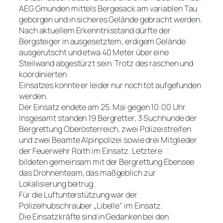
AEG Gmunden mittels Bergesack am variablen Tau
geborgen und in sicheres Gelände gebracht werden.
Nach aktuellem Erkenntnisstand dürfte der
Bergsteiger in ausgesetztem, erdigem Gelände
ausgerutscht und etwa 40 Meter über eine
Steilwand abgestürzt sein. Trotz des raschen und
koordinierten
Einsatzes konnte er leider nur noch tot aufgefunden
werden.
Der Einsatz endete am 25. Mai gegen 10:00 Uhr.
Insgesamt standen 19 Bergretter, 3 Suchhunde der
Bergrettung Oberösterreich, zwei Polizeistreifen
und zwei Beamte Alpinpolizei sowie drei Mitglieder
der Feuerwehr Roith im Einsatz. Letztere
bildeten gemeinsam mit der Bergrettung Ebensee
das Drohnenteam, das maßgeblich zur
Lokalisierung beitrug.
Für die Luftunterstützung war der
Polizeihubschrauber „Libelle“ im Einsatz.
Die Einsatzkräfte sind in Gedanken bei den