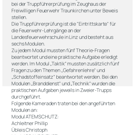
bei der Truppführerprüfung im Zeughaus der
Freiwilligen Feuerwehr Traunkirchen unter Beweis
stellen.
Die Truppführerprüfung ist die "Eintrittskarte" für
die Feuerwehr-Lehrgänge an der
Landesfeuerwehrschule in Linz und besteht aus
sechs Modulen.
Zu jedem Modul mussten fünf Theorie-Fragen
beantwortet und eine praktische Aufgabe erledigt
werden. Im Modul „Taktik“ mussten zusätzlich fünf
Fragen zu den Themen „Gefahrenlehre“ und
„Schadstoffeinsatz“ beantwortet werden. Bei den
Modulen „Branddienst“ und „Technik“ wurden die
praktischen Aufgaben jeweils in Zweier-Trupps
durchgeführt.
Folgende Kameraden traten bei den angeführten
Modulen an:
Modul ATEMSCHUTZ:
Achleitner Phillip
Übleis Christoph