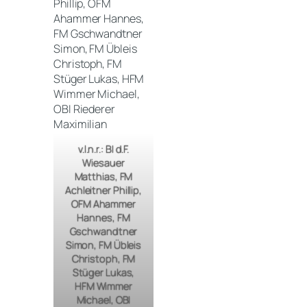
v.l.n.r.: BI d.F.
Wiesauer
Matthias, FM
Achleitner Phillip,
OFM Ahammer
Hannes, FM
Gschwandtner
Simon, FM Übleis
Christoph, FM
Stüger Lukas,
HFM Wimmer
Michael, OBI