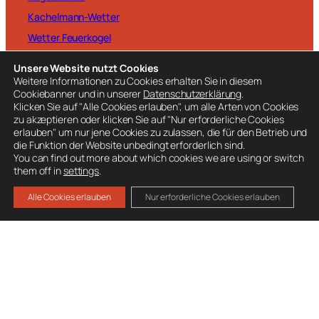
Kachelmann-Wetter
Wetter Feuerkogel
Unsere Website nutzt Cookies
Weitere Informationen zu Cookies erhalten Sie in diesem
Cookiebanner und in unserer
Datenschutzerklärung
.
Klicken Sie auf "Alle Cookies erlauben", um alle Arten von Cookies
BESUCHE AUCH
zu akzeptieren oder klicken Sie auf "Nur erforderliche Cookies
erlauben" um nur jene Cookies zu zulassen, die für den Betrieb und
Ausrüstung
die Funktion der Website unbedingt erforderlich sind.
You can find out more about which cookies we are using or switch
Mitglied werden
them off in
settings
.
Spenden
Alle Cookies erlauben
Nur erforderliche Cookies erlauben
Datenschutz
Impressum