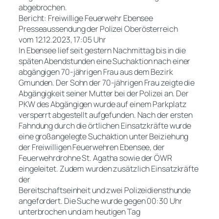
abgebrochen.
Bericht: Freiwillige Feuerwehr Ebensee
Presseaussendung der Polizei Oberösterreich
vom 12.12.2023, 17:05 Uhr
In Ebensee lief seit gestern Nachmittag bis in die
späten Abendstunden eine Suchaktion nach einer
abgängigen 70-jährigen Frau aus dem Bezirk
Gmunden. Der Sohn der 70-jährigen Frau zeigte die
Abgängigkeit seiner Mutter bei der Polizei an. Der
PKW des Abgängigen wurde auf einem Parkplatz
versperrt abgestellt aufgefunden. Nach der ersten
Fahndung durch die örtlichen Einsatzkräfte wurde
eine großangelegte Suchaktion unter Beiziehung
der Freiwilligen Feuerwehren Ebensee, der
Feuerwehrdrohne St. Agatha sowie der ÖWR
eingeleitet. Zudem wurden zusätzlich Einsatzkräfte
der
Bereitschaftseinheit und zwei Polizeidiensthunde
angefordert. Die Suche wurde gegen 00:30 Uhr
unterbrochen und am heutigen Tag