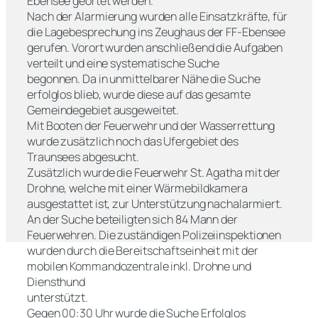
Ebensee geortet werden.
Nach der Alarmierung wurden alle Einsatzkräfte, für
die Lagebesprechung ins Zeughaus der FF-Ebensee
gerufen. Vorort wurden anschließend die Aufgaben
verteilt und eine systematische Suche
begonnen. Da in unmittelbarer Nähe die Suche
erfolglos blieb, wurde diese auf das gesamte
Gemeindegebiet ausgeweitet.
Mit Booten der Feuerwehr und der Wasserrettung
wurde zusätzlich noch das Ufergebiet des
Traunsees abgesucht.
Zusätzlich wurde die Feuerwehr St. Agatha mit der
Drohne, welche mit einer Wärmebildkamera
ausgestattet ist, zur Unterstützung nachalarmiert.
An der Suche beteiligten sich 84 Mann der
Feuerwehren. Die zuständigen Polizeiinspektionen
wurden durch die Bereitschaftseinheit mit der
mobilen Kommandozentrale inkl. Drohne und
Diensthund
unterstützt.
Gegen 00:30 Uhr wurde die Suche Erfolglos