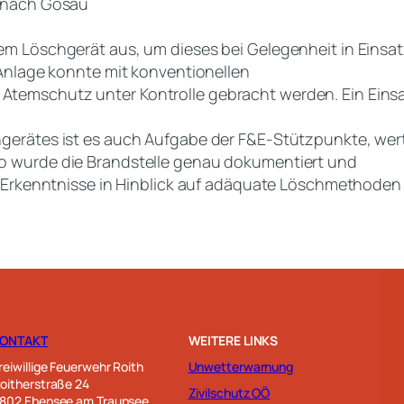
 nach Gosau
m Löschgerät aus, um dieses bei Gelegenheit in Einsat
Anlage konnte mit konventionellen
mschutz unter Kontrolle gebracht werden. Ein Einsat
erätes ist es auch Aufgabe der F&E-Stützpunkte, wertv
 wurde die Brandstelle genau dokumentiert und
 Erkenntnisse in Hinblick auf adäquate Löschmethoden
KONTAKT
WEITERE LINKS
reiwillige Feuerwehr Roith
Unwetterwarnung
oitherstraße 24
Zivilschutz OÖ
802 Ebensee am Traunsee