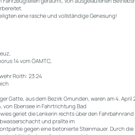
n Fahrzeugteilen geräumt, von ausgelaufenen Betriebs
bereitet.
iligten eine rasche und vollständige Genesung!
reuz,
horus 14 vom ÖAMTC,
rwehr Roith: 23:24
eich
hriger Gatte, aus dem Bezirk Gmunden, waren am 4. Apri
, von Ebensee in Fahrtrichtung Bad
gwies geriet die Lenkerin rechts über den Fahrbahnran
Abwasserschacht und prallte im
Frontpartie gegen eine betonierte Steinmauer. Durch di