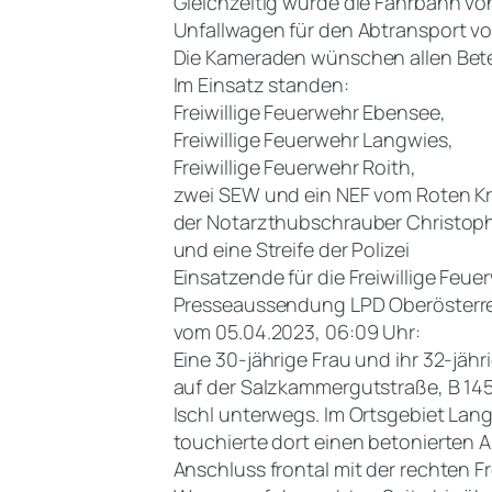
Gleichzeitig wurde die Fahrbahn vo
Unfallwagen für den Abtransport vor
Die Kameraden wünschen allen Bete
Im Einsatz standen:
Freiwillige Feuerwehr Ebensee,
Freiwillige Feuerwehr Langwies,
Freiwillige Feuerwehr Roith,
zwei SEW und ein NEF vom Roten K
der Notarzthubschrauber Christop
und eine Streife der Polizei
Einsatzende für die Freiwillige Feue
Presseaussendung LPD Oberösterr
vom 05.04.2023, 06:09 Uhr:
Eine 30-jährige Frau und ihr 32-jä
auf der Salzkammergutstraße, B 145
Ischl unterwegs. Im Ortsgebiet Lan
touchierte dort einen betonierten 
Anschluss frontal mit der rechten 