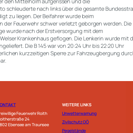
er den Mittelholm aufgerissen und die
Auto schleuderte nach links über die gesamte Bundesst
t zu liegen. Der Beifahrer wurde beim
 der Feuerwehr schwer verletzt geborgen werden. Die L
ge wurde nach der Erstversorgung mit dem
 Welser Krankenhaus geflogen. Die Lenkerin wurde mit d
geliefert. Die B 145 war von 20:24 Uhr bis 22:20 Uhr
erlichen kurzzeitigen Sperre zur Fahrzeugbergung durc
ar.
KONTAKT
WEITERE LINKS
reiwillige Feuerwehr Roith
Unwetterwarnung
oitherstraße 24
Zivilschutz OÖ
802 Ebensee am Traunsee
Pegelstände