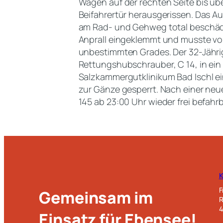
Wagen auf der rechten Seite bis üb
Beifahrertür herausgerissen. Das 
am Rad- und Gehweg total beschädig
Anprall eingeklemmt und musste von
unbestimmten Grades. Der 32-Jähri
Rettungshubschrauber, C 14, in ein
Salzkammergutklinikum Bad Ischl ein
zur Gänze gesperrt. Nach einer neu
145 ab 23:00 Uhr wieder frei befahrb
F
Gemeinsam im
R
4
Einsatz für Ebensee!