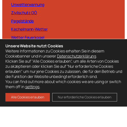
Unwetterwarnung
Zivilschutz OÖ
Pegelstände
Kachelmann-Wetter
Wetter Feuerkogel
Unsere Website nutzt Cookies
Weitere Informationen zu Cookies erhalten Sie in diesem
Cookiebanner und in unserer
Datenschutzerklärung
.
Klicken Sie auf "Alle Cookies erlauben", um alle Arten von Cookies
zu akzeptieren oder klicken Sie auf "Nur erforderliche Cookies
BESUCHE AUCH
erlauben" um nur jene Cookies zu zulassen, die für den Betrieb und
die Funktion der Website unbedingt erforderlich sind.
Ausrüstung
You can find out more about which cookies we are using or switch
Mitglied werden
them off in
settings
.
Spenden
Alle Cookies erlauben
Nur erforderliche Cookies erlauben