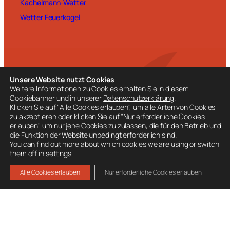
Kachelmann-Wetter
Wetter Feuerkogel
BESUCHE AUCH
Unsere Website nutzt Cookies
Weitere Informationen zu Cookies erhalten Sie in diesem
Ausrüstung
Cookiebanner und in unserer
Datenschutzerklärung
.
Mitglied werden
Klicken Sie auf "Alle Cookies erlauben", um alle Arten von Cookies
zu akzeptieren oder klicken Sie auf "Nur erforderliche Cookies
Spenden
erlauben" um nur jene Cookies zu zulassen, die für den Betrieb und
die Funktion der Website unbedingt erforderlich sind.
You can find out more about which cookies we are using or switch
them off in
settings
.
Alle Cookies erlauben
Nur erforderliche Cookies erlauben
Datenschutz
Impressum