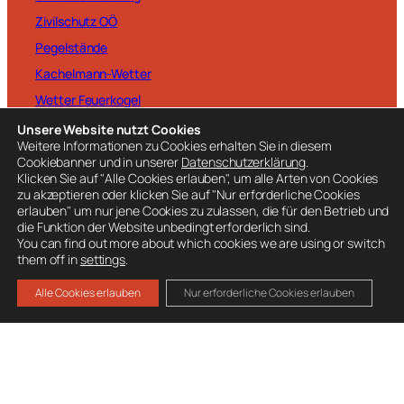
Zivilschutz OÖ
Pegelstände
Kachelmann-Wetter
Wetter Feuerkogel
Unsere Website nutzt Cookies
Weitere Informationen zu Cookies erhalten Sie in diesem
Cookiebanner und in unserer
Datenschutzerklärung
.
Klicken Sie auf "Alle Cookies erlauben", um alle Arten von Cookies
zu akzeptieren oder klicken Sie auf "Nur erforderliche Cookies
BESUCHE AUCH
erlauben" um nur jene Cookies zu zulassen, die für den Betrieb und
die Funktion der Website unbedingt erforderlich sind.
Ausrüstung
You can find out more about which cookies we are using or switch
Mitglied werden
them off in
settings
.
Spenden
Alle Cookies erlauben
Nur erforderliche Cookies erlauben