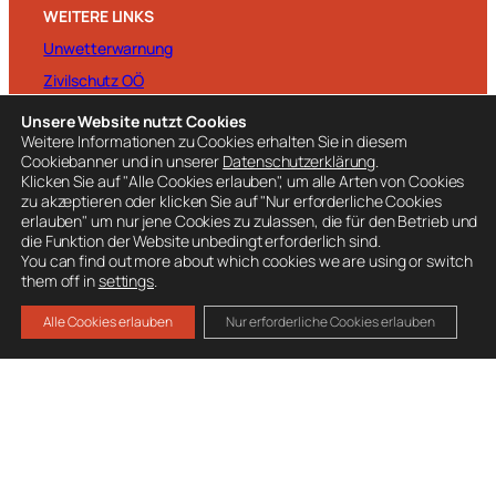
WEITERE LINKS
Unwetterwarnung
Zivilschutz OÖ
Pegelstände
Unsere Website nutzt Cookies
Weitere Informationen zu Cookies erhalten Sie in diesem
Kachelmann-Wetter
Cookiebanner und in unserer
Datenschutzerklärung
.
Wetter Feuerkogel
Klicken Sie auf "Alle Cookies erlauben", um alle Arten von Cookies
zu akzeptieren oder klicken Sie auf "Nur erforderliche Cookies
erlauben" um nur jene Cookies zu zulassen, die für den Betrieb und
die Funktion der Website unbedingt erforderlich sind.
You can find out more about which cookies we are using or switch
them off in
settings
.
BESUCHE AUCH
Alle Cookies erlauben
Nur erforderliche Cookies erlauben
Ausrüstung
Mitglied werden
Spenden