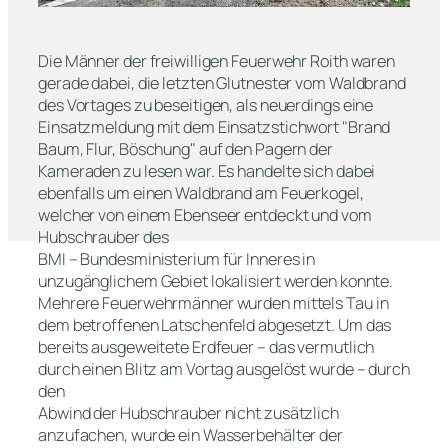
Die Männer der freiwilligen Feuerwehr Roith waren
gerade dabei, die letzten Glutnester vom Waldbrand
des Vortages zu beseitigen, als neuerdings eine
Einsatzmeldung mit dem Einsatzstichwort "Brand
Baum, Flur, Böschung" auf den Pagern der
Kameraden zu lesen war. Es handelte sich dabei
ebenfalls um einen Waldbrand am Feuerkogel,
welcher von einem Ebenseer entdeckt und vom
Hubschrauber des
BMI – Bundesministerium für Inneres in
unzugänglichem Gebiet lokalisiert werden konnte.
Mehrere Feuerwehrmänner wurden mittels Tau in
dem betroffenen Latschenfeld abgesetzt. Um das
bereits ausgeweitete Erdfeuer – das vermutlich
durch einen Blitz am Vortag ausgelöst wurde – durch
den
Abwind der Hubschrauber nicht zusätzlich
anzufachen, wurde ein Wasserbehälter der