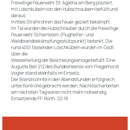
Freiwillige Feuerwehr St. Agatha am Berg plaziert,
mit Löschkübeln von den Hubschraubern befüllt und
daraus
mittels Strahlrohren das Feuer gezielt bekämpft.
Im Tal wurden die Hubschrauber durch die freiwillige
Feuerwehr Scharnstein (Flughelfer- und
Waldbrandbekämpfungsstützpunkt) betankt. Die
rund 400l fassenden Löschkübeln wurden im Gsoll
über die
Wasserleitung der Bescheiungsanlage befüllt. Eine
Augusta Bell 212 des Bundesheeres vom Fliegerhorst
Vogler stand ebenfalls im Einsatz.
Der Brand konnte in den Abendstunden erfolgreich
unter Kontrolle gebracht werden. Nachlöscharbeiten
am nächsten Tag waren nicht mehr notwendig.
Einsatzende FF-Roith: 22:18