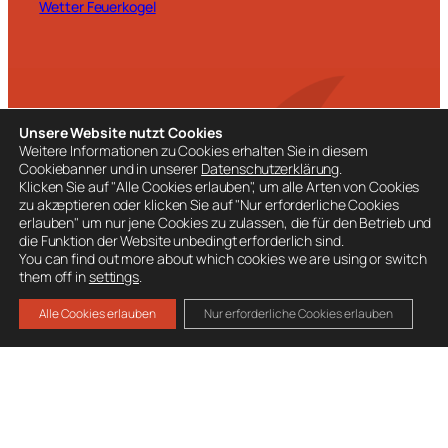
Wetter Feuerkogel
BESUCHE AUCH
Unsere Website nutzt Cookies
Ausrüstung
Weitere Informationen zu Cookies erhalten Sie in diesem
Cookiebanner und in unserer
Datenschutzerklärung
.
Mitglied werden
Klicken Sie auf "Alle Cookies erlauben", um alle Arten von Cookies
zu akzeptieren oder klicken Sie auf "Nur erforderliche Cookies
Spenden
erlauben" um nur jene Cookies zu zulassen, die für den Betrieb und
die Funktion der Website unbedingt erforderlich sind.
You can find out more about which cookies we are using or switch
them off in
settings
.
Alle Cookies erlauben
Nur erforderliche Cookies erlauben
Datenschutz
Impressum