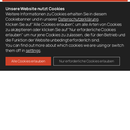
Unsere Website nutzt Cookies
Weitere Informationen zu Cookies erhalten Sie in diesem
Cookiebanner und in unserer
Datenschutzerklärung
.
Klicken Sie auf "Alle Cookies erlauben", um alle Arten von Cookies
BESUCHE AUCH
zu akzeptieren oder klicken Sie auf "Nur erforderliche Cookies
Ausrüstung
erlauben" um nur jene Cookies zu zulassen, die für den Betrieb und
die Funktion der Website unbedingt erforderlich sind.
Mitglied werden
You can find out more about which cookies we are using or switch
them off in
settings
.
Spenden
Alle Cookies erlauben
Nur erforderliche Cookies erlauben
Datenschutz
Impressum