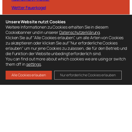
Wetter Feuerkogel
Unsere Website nutzt Cookies
Weitere Informationen zu Cookies erhalten Sie in diesem
Cookiebanner und in unserer
Datenschutzerklärung
.
Klicken Sie auf "Alle Cookies erlauben", um alle Arten von Cookies
BESUCHE AUCH
zu akzeptieren oder klicken Sie auf "Nur erforderliche Cookies
erlauben" um nur jene Cookies zu zulassen, die für den Betrieb und
Ausrüstung
die Funktion der Website unbedingt erforderlich sind.
Mitglied werden
You can find out more about which cookies we are using or switch
them off in
settings
.
Spenden
Alle Cookies erlauben
Nur erforderliche Cookies erlauben
Datenschutz
Impressum