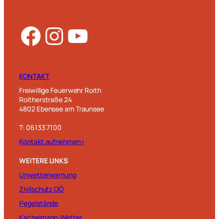
Facebook
Instagram
YouTube
KONTAKT
Freiwillige Feuerwehr Roith
Roitherstraße 24
4802 Ebensee am Traunsee
T: 06133 7100
Kontakt aufnehmen>
WEITERE LINKS
Unwetterwarnung
Zivilschutz OÖ
Pegelstände
Kachelmann-Wetter