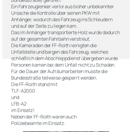
Bundesstraße) gerufen.
Ein Fahrzeuglenker verlor aus bisher unbekannter
Ursache die Kontrolle über seinen PKW mit
Anhänger, wodurch das Fahrzeug ins Schleudern
und auf der Seite zu liegen kam.
Das im Anhänger transportierte Holz wurde dadurch
auf der gesamten Fahrbahn verstreut.
Die Kameraden der FF-Roith reinigten die
Unfallstelle und bargen das Fahrzeug, welches
schließlich dem Abschleppdienst übergeben wurde.
Personen kamen bei dem Unfall nicht zu Schaden.
Für die Dauer der Aufräumarbeiten musste die
Bundesstraße teilweise gesperrt werden.
Die FF-Roith stand mit
TLF-A2000
und
LFB-A2
im Einsatz!
Neben der FF-Roith waren auch
Polizeibeamte im Einsatz.