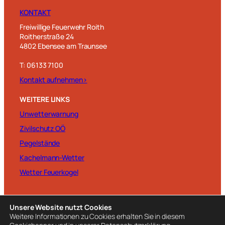
KONTAKT
Freiwillige Feuerwehr Roith
Roitherstraße 24
4802 Ebensee am Traunsee
T: 06133 7100
Kontakt aufnehmen>
WEITERE LINKS
Unwetterwarnung
Zivilschutz OÖ
Pegelstände
Kachelmann-Wetter
Wetter Feuerkogel
Unsere Website nutzt Cookies
Weitere Informationen zu Cookies erhalten Sie in diesem