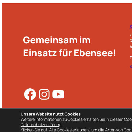
F
Gemeinsam im
R
4
Einsatz für Ebensee!
T
K
Facebook
Instagram
YouTube
Unsere Website nutzt Cookies
Weitere Informationen zu Cookies erhalten Sie in diesem Coo
Datenschutzerklärung
.
Klicken Sie auf "Alle Cookies erlauben", um alle Arten von Coo