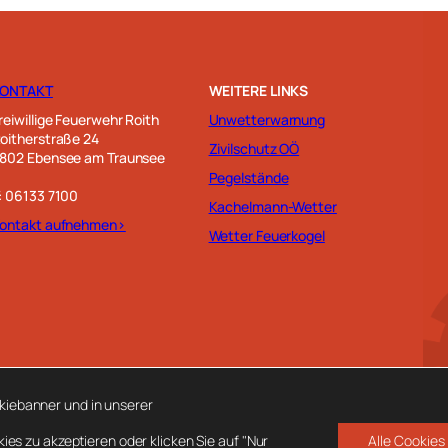
KONTAKT
WEITERE LINKS
reiwillige Feuerwehr Roith
Unwetterwarnung
oitherstraße 24
Zivilschutz OÖ
802 Ebensee am Traunsee
Pegelstände
: 06133 7100
Kachelmann-Wetter
ontakt aufnehmen>
Wetter Feuerkogel
kiebanner und in unserer
kies zu akzeptieren oder klicken Sie auf "Nur
Alle Cookies