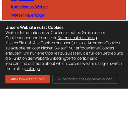
Kachelmann-Wetter
Wetter Feuerkogel
Unsere Website nutzt Cookies
Weitere Informationen zu Cookies erhalten Sie in diesem
Cookiebanner und in unserer
Datenschutzerklärung
.
Klicken Sie auf "Alle Cookies erlauben", um alle Arten von Cookies
BESUCHE AUCH
zu akzeptieren oder klicken Sie auf "Nur erforderliche Cookies
erlauben" um nur jene Cookies zu zulassen, die für den Betrieb und
Ausrüstung
die Funktion der Website unbedingt erforderlich sind.
You can find out more about which cookies we are using or switch
Mitglied werden
them off in
settings
.
Spenden
Alle Cookies erlauben
Nur erforderliche Cookies erlauben
Datenschutz
Impressum