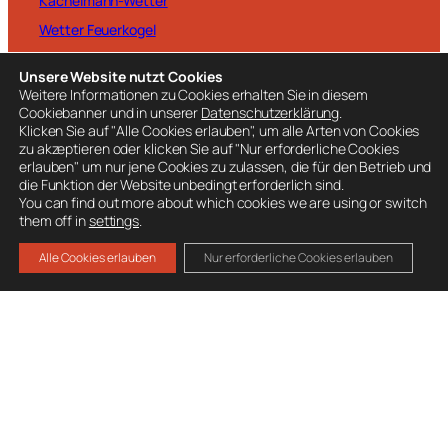
Kachelmann-Wetter
Wetter Feuerkogel
Unsere Website nutzt Cookies
Weitere Informationen zu Cookies erhalten Sie in diesem
Cookiebanner und in unserer
Datenschutzerklärung
.
Klicken Sie auf "Alle Cookies erlauben", um alle Arten von Cookies
BESUCHE AUCH
zu akzeptieren oder klicken Sie auf "Nur erforderliche Cookies
erlauben" um nur jene Cookies zu zulassen, die für den Betrieb und
Ausrüstung
die Funktion der Website unbedingt erforderlich sind.
Mitglied werden
You can find out more about which cookies we are using or switch
them off in
settings
.
Spenden
Alle Cookies erlauben
Nur erforderliche Cookies erlauben
Datenschutz
Impressum