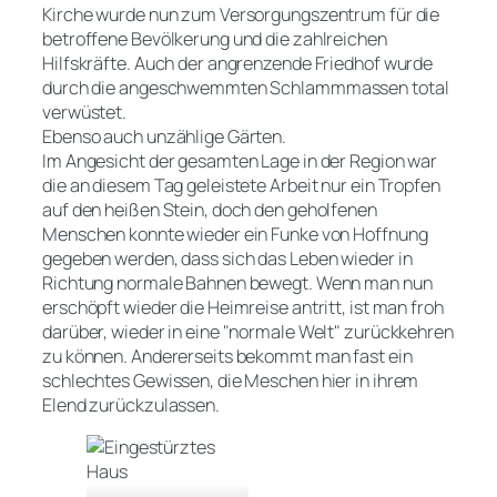
Kirche wurde nun zum Versorgungszentrum für die
betroffene Bevölkerung und die zahlreichen
Hilfskräfte. Auch der angrenzende Friedhof wurde
durch die angeschwemmten Schlammmassen total
verwüstet.
Ebenso auch unzählige Gärten.
Im Angesicht der gesamten Lage in der Region war
die an diesem Tag geleistete Arbeit nur ein Tropfen
auf den heißen Stein, doch den geholfenen
Menschen konnte wieder ein Funke von Hoffnung
gegeben werden, dass sich das Leben wieder in
Richtung normale Bahnen bewegt. Wenn man nun
erschöpft wieder die Heimreise antritt, ist man froh
darüber, wieder in eine "normale Welt" zurückkehren
zu können. Andererseits bekommt man fast ein
schlechtes Gewissen, die Meschen hier in ihrem
Elend zurückzulassen.