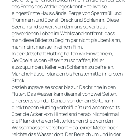
des Endes des Weltkrieges kennt – teilweise
eingestürzte Hauswände, Berge von Sperrmüll und
Trümmern und überall Dreck und Schlamm. Diese
Szenen sind so weit von dem uns so vertraut
gewordenen Leben im Wohlstand entfernt, dass
man diese Bilder zu Beginn gar nicht glauben kann,
man meint man sei in einem Film.
In der Ortschaft Hütting halfen wir Einwohnern,
Gerüpel aus den Häsern zu schaffen, Keller
auszupumpen, Keller von Schlamm zu befreien.
Manche Häuser standen bis Fenstermitte im ersten
Stock,
beziehungsweise sogar bis zur Dachrinne in den
Fluten. Das Wasser kam diesmal von zwei Seiten,
einerseits von der Donau, von der ein Seitenarm
direkt neben Hütting vorbeifließt und andererseits
über die Äcker vom Hinterland herab. Nichteinmal
die Pfarrkirche von Mitterkirchen blieb von den
Wassermassen verschont – ca. einen Meter hoch
reichte das Wasser dort. Der Bereich um und in der