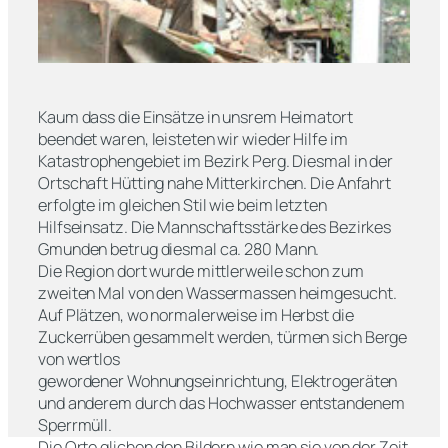
Kaum dass die Einsätze in unsrem Heimatort
beendet waren, leisteten wir wieder Hilfe im
Katastrophengebiet im Bezirk Perg. Diesmal in der
Ortschaft Hütting nahe Mitterkirchen. Die Anfahrt
erfolgte im gleichen Stil wie beim letzten
Hilfseinsatz. Die Mannschaftsstärke des Bezirkes
Gmunden betrug diesmal ca. 280 Mann.
Die Region dort wurde mittlerweile schon zum
zweiten Mal von den Wassermassen heimgesucht.
Auf Plätzen, wo normalerweise im Herbst die
Zuckerrüben gesammelt werden, türmen sich Berge
von wertlos
gewordener Wohnungseinrichtung, Elektrogeräten
und anderem durch das Hochwasser entstandenem
Sperrmüll.
Die Orte glichen den Bildern wie man sie von der Zeit