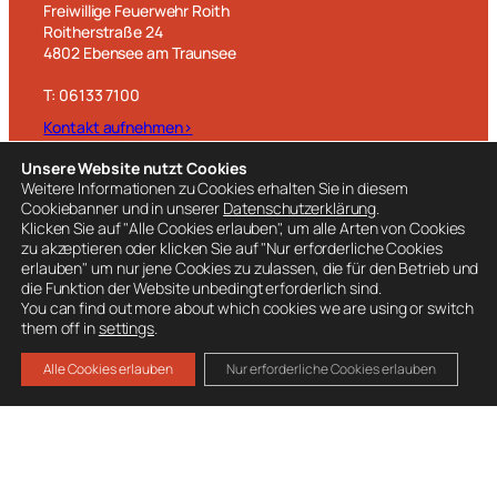
Freiwillige Feuerwehr Roith
Roitherstraße 24
4802 Ebensee am Traunsee
T: 06133 7100
Kontakt aufnehmen>
Unsere Website nutzt Cookies
WEITERE LINKS
Weitere Informationen zu Cookies erhalten Sie in diesem
Unwetterwarnung
Cookiebanner und in unserer
Datenschutzerklärung
.
Klicken Sie auf "Alle Cookies erlauben", um alle Arten von Cookies
Zivilschutz OÖ
zu akzeptieren oder klicken Sie auf "Nur erforderliche Cookies
Pegelstände
erlauben" um nur jene Cookies zu zulassen, die für den Betrieb und
die Funktion der Website unbedingt erforderlich sind.
Kachelmann-Wetter
You can find out more about which cookies we are using or switch
them off in
settings
.
Wetter Feuerkogel
Alle Cookies erlauben
Nur erforderliche Cookies erlauben
BESUCHE AUCH
Ausrüstung